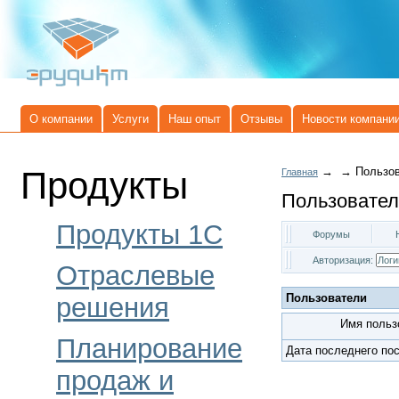
О компании
Услуги
Наш опыт
Отзывы
Новости компани
Продукты
→
→
Пользо
Главная
Пользовател
Продукты 1C
Форумы
Авторизация:
Отраслевые
Пользователи
решения
Имя польз
Планирование
Дата последнего по
продаж и