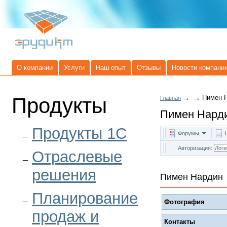
О компании
Услуги
Наш опыт
Отзывы
Новости компани
Продукты
→
→
Пимен 
Главная
Пимен Нард
Продукты 1C
Форумы
Авторизация:
Отраслевые
решения
Пимен Нардин
Планирование
Фотография
продаж и
Контакты