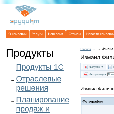
О компании
Услуги
Наш опыт
Отзывы
Новости компани
Продукты
→
→
Измаил
Главная
Измаил Фил
Продукты 1C
Форумы
Авторизация:
Отраслевые
решения
Измаил Филип
Планирование
Фотография
продаж и