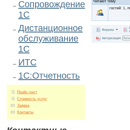
Читают тему
Сопровождение
гостей:
, 
1
1С
Дистанционное
Форумы
обслуживание
Авторизация:
1С
ИТС
1С:Отчетность
Прайс-лист
Стоимость услуг
Заявка
Контакты