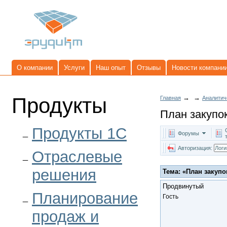
О компании
Услуги
Наш опыт
Отзывы
Новости компани
Продукты
→
→
Главная
Аналитич
План закупо
Продукты 1C
Форумы
Авторизация:
Отраслевые
решения
Тема: «
План закупо
Продвинутый
Планирование
Гость
продаж и