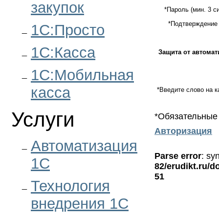
закупок
*
Пароль (мин. 3 с
*
Подтверждение 
1С:Просто
1С:Касса
Защита от автомат
1С:Мобильная
касса
*
Введите слово на к
Услуги
*
Обязательные
Авторизация
Автоматизация
Parse error
: sy
1С
82/erudikt.ru/d
51
Технология
внедрения 1С