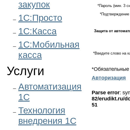
закупок
*
Пароль (мин. 3 с
*
Подтверждение 
1С:Просто
1С:Касса
Защита от автомат
1С:Мобильная
касса
*
Введите слово на к
Услуги
*
Обязательные
Авторизация
Автоматизация
Parse error
: sy
1С
82/erudikt.ru/d
51
Технология
внедрения 1С