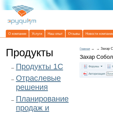
О компании
Услуги
Наш опыт
Отзывы
Новости компани
Продукты
→
→
Захар С
Главная
Захар Собол
Продукты 1C
Форумы
Авторизация:
Отраслевые
решения
Планирование
продаж и