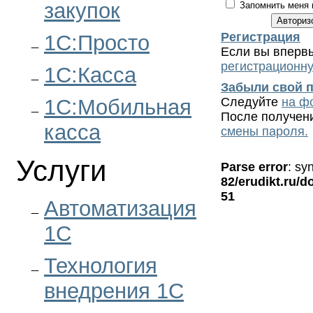
закупок
Запомнить меня 
Регистрация
1С:Просто
Если вы впервы
регистрационн
1С:Касса
Забыли свой 
1С:Мобильная
Следуйте
на ф
После получени
касса
смены пароля.
Услуги
Parse error
: sy
82/erudikt.ru/d
51
Автоматизация
1С
Технология
внедрения 1С