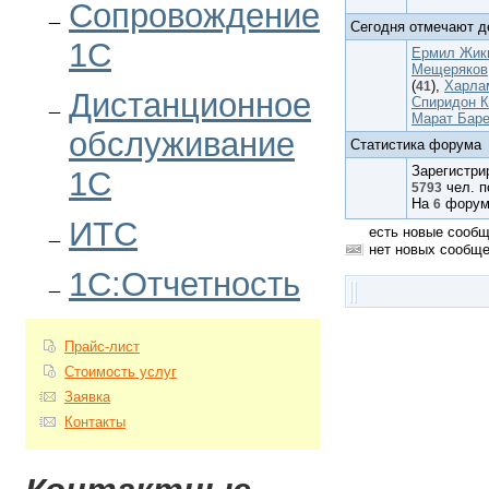
Сопровождение
Сегодня отмечают д
1С
Ермил Жик
Мещеряков
(
),
Харла
41
Дистанционное
Спиридон К
Марат Бар
обслуживание
Статистика форума
Зарегистр
1С
чел. п
5793
На
фору
6
ИТС
есть новые сооб
нет новых сообщ
1С:Отчетность
Прайс-лист
Стоимость услуг
Заявка
Контакты