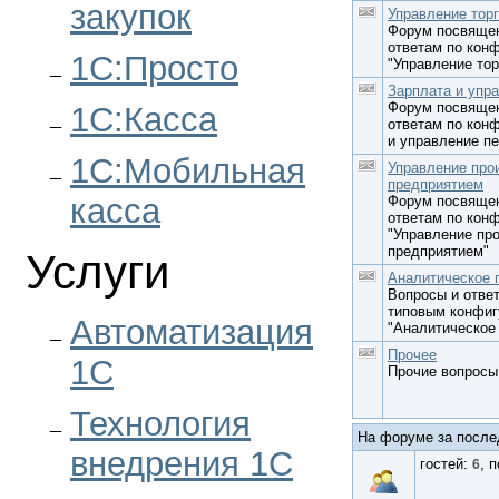
закупок
Управление тор
Форум посвящен
ответам по кон
1С:Просто
"Управление тор
Зарплата и упр
Форум посвящен
1С:Касса
ответам по кон
и управление п
1С:Мобильная
Управление про
предприятием
касса
Форум посвящен
ответам по кон
"Управление пр
предприятием"
Услуги
Аналитическое 
Вопросы и отве
типовым конфиг
Автоматизация
"Аналитическое
Прочее
1С
Прочие вопросы
Технология
На форуме за послед
внедрения 1С
гостей:
, 
6