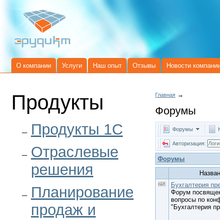
О компании
Услуги
Наш опыт
Отзывы
Новости компани
Продукты
→
Главная
Форумы
Продукты 1C
Форумы
Авторизация:
Отраслевые
Форумы
решения
Назва
Бухгалтерия пр
Планирование
Форум посвящен
вопросы по кон
продаж и
"Бухгалтерия п