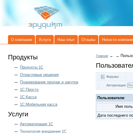
О компании
Услуги
Наш опыт
Отзывы
Новости компани
Продукты
→
→
Польз
Главная
Пользовате
Продукты 1C
Отраслевые решения
Форумы
Планирование продаж и закупок
Авторизация:
1С:Просто
1С:Касса
Пользователи
1С:Мобильная касса
Имя поль
Услуги
Дата последнего п
Автоматизация 1С
Технология внедрения 1С