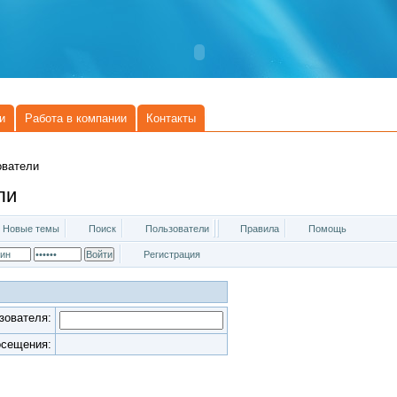
и
Работа в компании
Контакты
ователи
ли
Новые темы
Поиск
Пользователи
Правила
Помощь
Регистрация
зователя:
осещения: