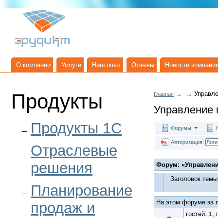
О компании
Услуги
Наш опыт
Отзывы
Новости компани
Продукты
→
→
Управле
Главная
Управление 
Продукты 1C
Форумы
Авторизация:
Отраслевые
решения
Форум:
«Управлени
Заголовок темы
Планирование
На этом форуме за п
продаж и
гостей:
,
1